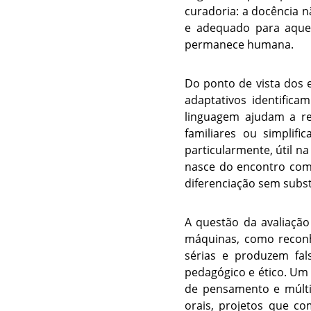
curadoria: a docência n
e adequado para aquel
permanece humana.
Do ponto de vista dos 
adaptativos identifica
linguagem ajudam a ret
familiares ou simplif
particularmente, útil na
nasce do encontro com 
diferenciação sem subst
A questão da avaliaçã
máquinas, como reconhe
sérias e produzem fals
pedagógico e ético. Um 
de pensamento e múltip
orais, projetos que c