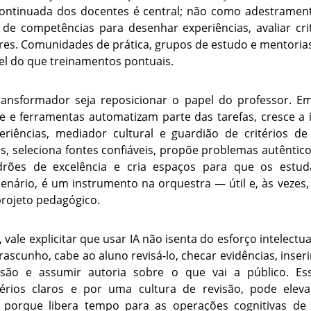
continuada dos docentes é central; não como adestramen
e competências para desenhar experiências, avaliar cri
ares. Comunidades de prática, grupos de estudo e mentori
el do que treinamentos pontuais.
transformador seja reposicionar o papel do professor.
 e ferramentas automatizam parte das tarefas, cresce a
riências, mediador cultural e guardião de critérios de 
, seleciona fontes confiáveis, propõe problemas autêntico
drões de excelência e cria espaços para que os estu
cenário, é um instrumento na orquestra — útil e, às vezes
projeto pedagógico.
vale explicitar que usar IA não isenta do esforço intelectu
scunho, cabe ao aluno revisá-lo, checar evidências, inser
são e assumir autoria sobre o que vai a público. E
rios claros e por uma cultura de revisão, pode elev
 porque libera tempo para as operações cognitivas de 