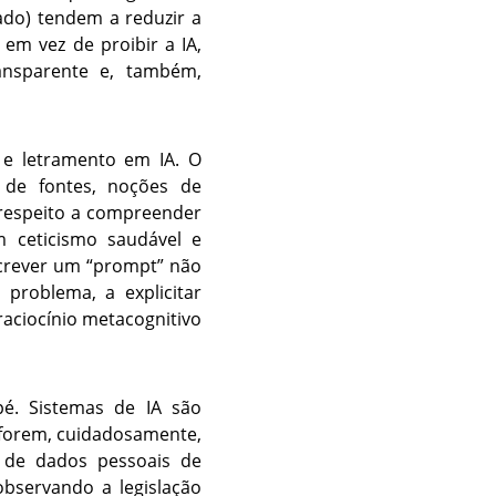
tado) tendem a reduzir a
em vez de proibir a IA,
ansparente e, também,
 e letramento em IA. O
o de fontes, noções de
 respeito a compreender
m ceticismo saudável e
Escrever um “prompt” não
problema, a explicitar
 raciocínio metacognitivo
pé. Sistemas de IA são
 forem, cuidadosamente,
o de dados pessoais de
observando a legislação