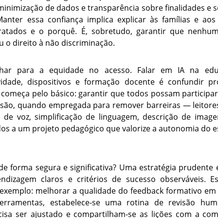
e minimização de dados e transparência sobre finalidades e 
Manter essa confiança implica explicar às famílias e ao
ratados e o porquê. É, sobretudo, garantir que nenhum
u o direito à não discriminação.
har para a equidade no acesso. Falar em IA na edu
tividade, dispositivos e formação docente é confundir p
 começa pelo básico: garantir que todos possam participa
lusão, quando empregada para remover barreiras — leitore
e de voz, simplificação de linguagem, descrição de imag
dos a um projeto pedagógico que valorize a autonomia do e
e forma segura e significativa? Uma estratégia prudente 
ndizagem claros e critérios de sucesso observáveis. 
exemplo: melhorar a qualidade do feedback formativo em 
erramentas, estabelece-se uma rotina de revisão huma
cisa ser ajustado e compartilham-se as lições com a com