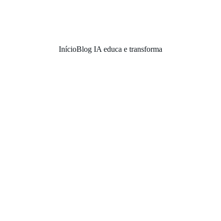
Início
Blog IA educa e transforma
o: um Convite Sereno à Inovaç
Evandro Livramento
8/21/2025
6 min read