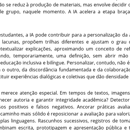
ão se reduz à produção de materiais, mas envolve decidir o
e grupo, naquele momento. A IA acelera a etapa braçal
estudantes, a IA pode contribuir para a personalização da
m lacunas, propõem trilhas diferentes e ajustam o grau
extualizar explicações, aproximando um conceito de ref
icando, temporariamente, uma definição, sem abrir mão
 educação inclusiva e bilíngue. Personalizar, contudo, não é i
o outro, da discordância fundamentada e da colaboração
ituir experiências dialógicas e coletivas que dão densidade
o merece atenção especial. Em tempos de textos, imagens
cer autoria e garantir integridade acadêmica? Detector
os positivos e falsos negativos. Ancorar práticas avali
caminho mais sólido é reposicionar a avaliação para valori
las linguagens. Rascunhos sucessivos, registros de tom
ombinam escrita, prototipagem e apresentação pública e 