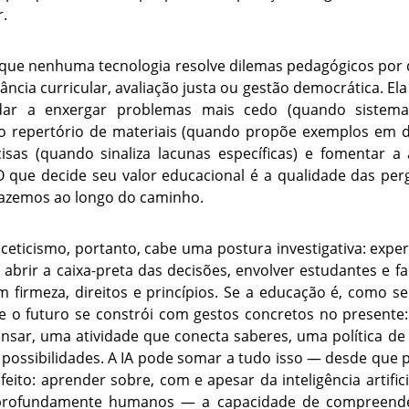
r.
ar que nenhuma tecnologia resolve dilemas pedagógicos por d
vância curricular, avaliação justa ou gestão democrática. El
udar a enxergar problemas mais cedo (quando sistem
o repertório de materiais (quando propõe exemplos em dif
isas (quando sinaliza lacunas específicas) e fomentar a a
O que decide seu valor educacional é a qualidade das pe
 fazemos ao longo do caminho.
ceticismo, portanto, cabe uma postura investigativa: exp
abrir a caixa-preta das decisões, envolver estudantes e f
m firmeza, direitos e princípios. Se a educação é, como s
ue o futuro se constrói com gestos concretos no presente:
nsar, uma atividade que conecta saberes, uma política de
e possibilidades. A IA pode somar a tudo isso — desde que
 feito: aprender sobre, com e apesar da inteligência artifi
profundamente humanos — a capacidade de compreender