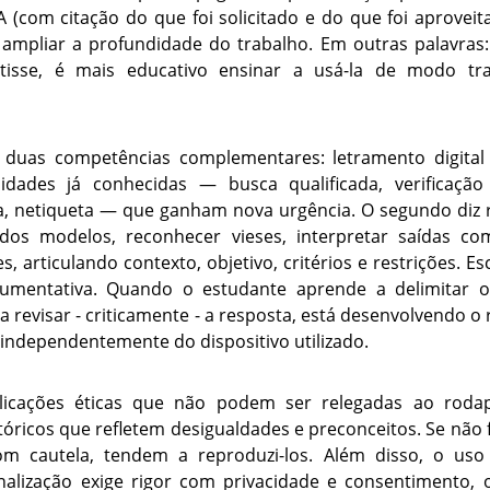
IA (com citação do que foi solicitado e do que foi aprovei
 ampliar a profundidade do trabalho. Em outras palavras: 
tisse, é mais educativo ensinar a usá-la de modo tr
 duas competências complementares: letramento digital
lidades já conhecidas — busca qualificada, verificaçã
a, netiqueta — que ganham nova urgência. O segundo diz
 dos modelos, reconhecer vieses, interpretar saídas co
s, articulando contexto, objetivo, critérios e restrições. 
gumentativa. Quando o estudante aprende a delimitar o 
 a revisar - criticamente - a resposta, está desenvolvendo o
 independentemente do dispositivo utilizado.
licações éticas que não podem ser relegadas ao roda
tóricos que refletem desigualdades e preconceitos. Se não
m cautela, tendem a reproduzi-los. Além disso, o us
alização exige rigor com privacidade e consentimento, 