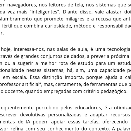
em navegadores, nos leitores de tela, nos sistemas que 
da vez mais “inteligentes”. Diante disso, vale afastar d
lumbramento que promete milagres e a recusa que antec
értil que combina curiosidade, método e responsabilidad
r.
hoje, interessa-nos, nas salas de aula, é uma tecnologia
avés de grandes conjuntos de dados, a prever a próxima p
ou a sugerir a melhor rota de estudo para um estuda
cionalidade nesses sistemas; há, sim, uma capacidade 
 em escala. Essa distinção importa, porque ajuda a cal
rofessor artificial”, mas, certamente, de ferramentas que
lho docente, quando empregadas com critério pedagógico.
 frequentemente percebido pelos educadores, é a otimiza
 escrever devolutivas personalizadas e adaptar recursos
entas de IA podem apoiar essas tarefas, oferecendo 
sor refina com seu conhecimento do contexto. A palavra